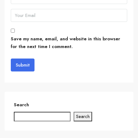
Save my name, email, and website in this browser
for the next time I comment.
Search
Search