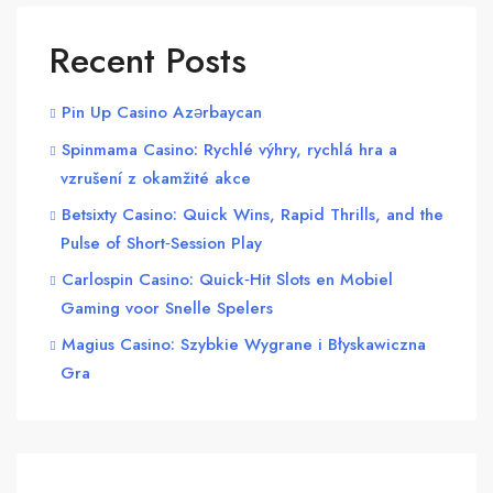
Recent Posts
Pin Up Casino Azərbaycan
Spinmama Casino: Rychlé výhry, rychlá hra a
vzrušení z okamžité akce
Betsixty Casino: Quick Wins, Rapid Thrills, and the
Pulse of Short‑Session Play
Carlospin Casino: Quick‑Hit Slots en Mobiel
Gaming voor Snelle Spelers
Magius Casino: Szybkie Wygrane i Błyskawiczna
Gra