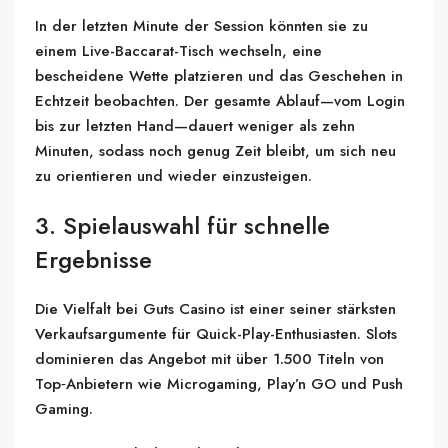
In der letzten Minute der Session könnten sie zu
einem Live-Baccarat-Tisch wechseln, eine
bescheidene Wette platzieren und das Geschehen in
Echtzeit beobachten. Der gesamte Ablauf—vom Login
bis zur letzten Hand—dauert weniger als zehn
Minuten, sodass noch genug Zeit bleibt, um sich neu
zu orientieren und wieder einzusteigen.
3. Spielauswahl für schnelle
Ergebnisse
Die Vielfalt bei Guts Casino ist einer seiner stärksten
Verkaufsargumente für Quick-Play-Enthusiasten. Slots
dominieren das Angebot mit über 1.500 Titeln von
Top‑Anbietern wie Microgaming, Play’n GO und Push
Gaming.