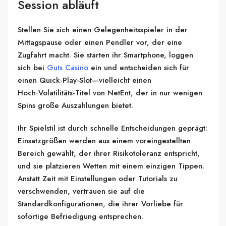
Session abläuft
Stellen Sie sich einen Gelegenheitsspieler in der
Mittagspause oder einen Pendler vor, der eine
Zugfahrt macht. Sie starten ihr Smartphone, loggen
sich bei
Guts Casino
ein und entscheiden sich für
einen Quick-Play-Slot—vielleicht einen
Hoch‑Volatilitäts-Titel von NetEnt, der in nur wenigen
Spins große Auszahlungen bietet.
Ihr Spielstil ist durch schnelle Entscheidungen geprägt:
Einsatzgrößen werden aus einem voreingestellten
Bereich gewählt, der ihrer Risikotoleranz entspricht,
und sie platzieren Wetten mit einem einzigen Tippen.
Anstatt Zeit mit Einstellungen oder Tutorials zu
verschwenden, vertrauen sie auf die
Standardkonfigurationen, die ihrer Vorliebe für
sofortige Befriedigung entsprechen.