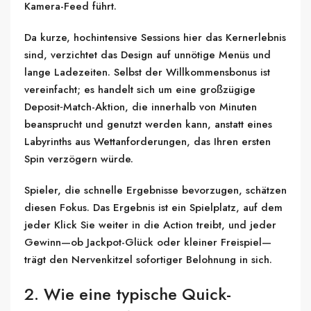
Kamera-Feed führt.
Da kurze, hochintensive Sessions hier das Kernerlebnis
sind, verzichtet das Design auf unnötige Menüs und
lange Ladezeiten. Selbst der Willkommensbonus ist
vereinfacht; es handelt sich um eine großzügige
Deposit‑Match-Aktion, die innerhalb von Minuten
beansprucht und genutzt werden kann, anstatt eines
Labyrinths aus Wettanforderungen, das Ihren ersten
Spin verzögern würde.
Spieler, die schnelle Ergebnisse bevorzugen, schätzen
diesen Fokus. Das Ergebnis ist ein Spielplatz, auf dem
jeder Klick Sie weiter in die Action treibt, und jeder
Gewinn—ob Jackpot-Glück oder kleiner Freispiel—
trägt den Nervenkitzel sofortiger Belohnung in sich.
2. Wie eine typische Quick-