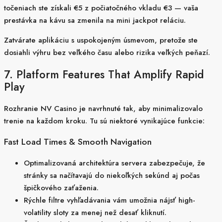
točeniach ste získali €5 z počiatočného vkladu €3 — vaša
prestávka na kávu sa zmenila na mini jackpot reláciu.
Zatvárate aplikáciu s uspokojeným úsmevom, pretože ste
dosiahli výhru bez veľkého času alebo rizika veľkých peňazí.
7. Platform Features That Amplify Rapid
Play
Rozhranie NV Casino je navrhnuté tak, aby minimalizovalo
trenie na každom kroku. Tu sú niektoré vynikajúce funkcie:
Fast Load Times & Smooth Navigation
Optimalizovaná architektúra servera zabezpečuje, že
stránky sa načítavajú do niekoľkých sekúnd aj počas
špičkového zaťaženia.
Rýchle filtre vyhľadávania vám umožnia nájsť high-
volatility sloty za menej než desať kliknutí.