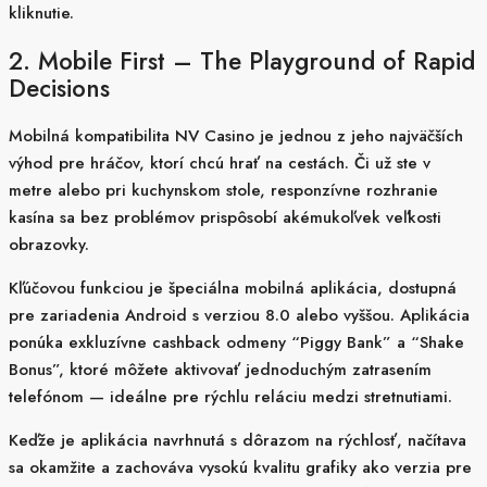
kliknutie.
2. Mobile First – The Playground of Rapid
Decisions
Mobilná kompatibilita NV Casino je jednou z jeho najväčších
výhod pre hráčov, ktorí chcú hrať na cestách. Či už ste v
metre alebo pri kuchynskom stole, responzívne rozhranie
kasína sa bez problémov prispôsobí akémukoľvek veľkosti
obrazovky.
Kľúčovou funkciou je špeciálna mobilná aplikácia, dostupná
pre zariadenia Android s verziou 8.0 alebo vyššou. Aplikácia
ponúka exkluzívne cashback odmeny “Piggy Bank” a “Shake
Bonus”, ktoré môžete aktivovať jednoduchým zatrasením
telefónom — ideálne pre rýchlu reláciu medzi stretnutiami.
Keďže je aplikácia navrhnutá s dôrazom na rýchlosť, načítava
sa okamžite a zachováva vysokú kvalitu grafiky ako verzia pre