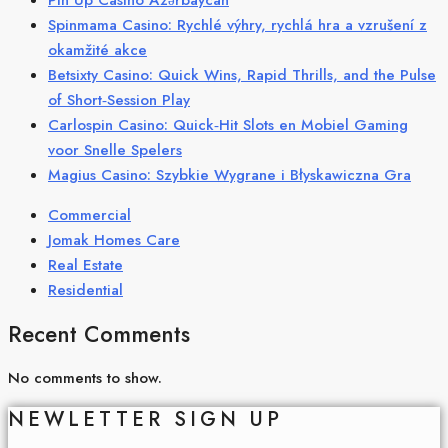
Pin Up Casino Azərbaycan
Spinmama Casino: Rychlé výhry, rychlá hra a vzrušení z
okamžité akce
Betsixty Casino: Quick Wins, Rapid Thrills, and the Pulse
of Short‑Session Play
Carlospin Casino: Quick‑Hit Slots en Mobiel Gaming
voor Snelle Spelers
Magius Casino: Szybkie Wygrane i Błyskawiczna Gra
Commercial
Jomak Homes Care
Real Estate
Residential
Recent Comments
No comments to show.
NEWLETTER SIGN UP