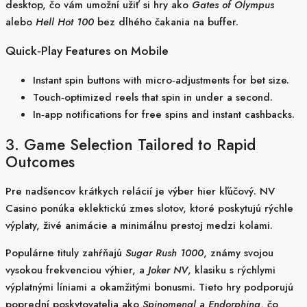
desktop, čo vám umožní užiť si hry ako
Gates of Olympus
alebo
Hell Hot 100
bez dlhého čakania na buffer.
Quick‑Play Features on Mobile
Instant spin buttons with micro‑adjustments for bet size.
Touch‑optimized reels that spin in under a second.
In‑app notifications for free spins and instant cashbacks.
3. Game Selection Tailored to Rapid
Outcomes
Pre nadšencov krátkych relácií je výber hier kľúčový. NV
Casino ponúka eklektickú zmes slotov, ktoré poskytujú rýchle
výplaty, živé animácie a minimálnu prestoj medzi kolami.
Populárne tituly zahŕňajú
Sugar Rush 1000
, známy svojou
vysokou frekvenciou výhier, a
Joker NV
, klasiku s rýchlymi
výplatnými líniami a okamžitými bonusmi. Tieto hry podporujú
poprední poskytovatelia ako
Spinomenal
a
Endorphina
, čo