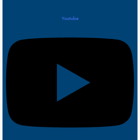
Youtube