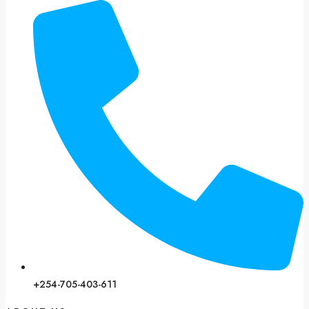
+254-705-403-611