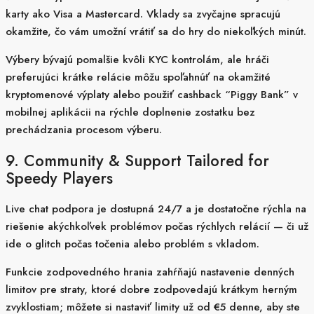
karty ako Visa a Mastercard. Vklady sa zvyčajne spracujú
okamžite, čo vám umožní vrátiť sa do hry do niekoľkých minút.
Výbery bývajú pomalšie kvôli KYC kontrolám, ale hráči
preferujúci krátke relácie môžu spoľahnúť na okamžité
kryptomenové výplaty alebo použiť cashback “Piggy Bank” v
mobilnej aplikácii na rýchle doplnenie zostatku bez
prechádzania procesom výberu.
9. Community & Support Tailored for
Speedy Players
Live chat podpora je dostupná 24/7 a je dostatočne rýchla na
riešenie akýchkoľvek problémov počas rýchlych relácií — či už
ide o glitch počas točenia alebo problém s vkladom.
Funkcie zodpovedného hrania zahŕňajú nastavenie denných
limitov pre straty, ktoré dobre zodpovedajú krátkym herným
zvyklostiam; môžete si nastaviť limity už od €5 denne, aby ste