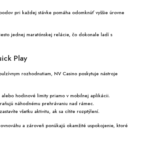
bodov pri každej stávke pomáha odomknúť vyššie úrovne
esto jednej maratónskej relácie, čo dokonale ladí s
ick Play
mpulzívnym rozhodnutiam, NV Casino poskytuje nástroje
alebo hodinové limity priamo v mobilnej aplikácii.
braňujú náhodnému prehrávaniu nad rámec.
stavíte všetku aktivitu, ak sa cítite rozptýlení.
ovnováhu a zároveň ponúkajú okamžité uspokojenie, ktoré