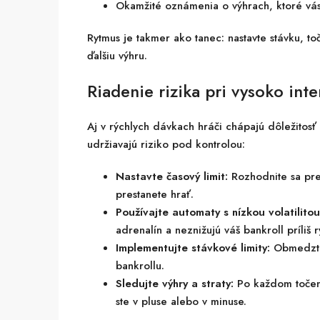
Okamžité oznámenia o výhrach, ktoré vás
Rytmus je takmer ako tanec: nastavte stávku, to
ďalšiu výhru.
Riadenie rizika pri vysoko int
Aj v rýchlych dávkach hráči chápajú dôležitosť
udržiavajú riziko pod kontrolou:
Nastavte časový limit:
Rozhodnite sa pr
prestanete hrať.
Používajte automaty s nízkou volatilitou
adrenalín a neznižujú váš bankroll príliš r
Implementujte stávkové limity:
Obmedzte 
bankrollu.
Sledujte výhry a straty:
Po každom točení
ste v pluse alebo v minuse.