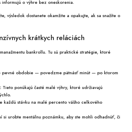
 informujú o výhre bez oneskorenia.
čte, výsledok dostanete okamžite a opakujte, ak sa snažíte o
enzívnych krátkych reláciách
 manažmentu bankrollu. Tu sú praktické stratégie, ktoré
e pevné obdobie — povedzme pätnásť minút — po ktorom
:
Tieto ponúkajú časté malé výhry, ktoré udržiavajú
ýchlo.
každú stávku na malé percento vášho celkového
 si urobte mentálnu poznámku, aby ste mohli odhadnúť, či