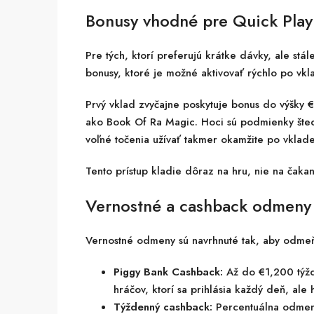
Bonusy vhodné pre Quick Play
Pre tých, ktorí preferujú krátke dávky, ale stá
bonusy, ktoré je možné aktivovať rýchlo po vkl
Prvý vklad zvyčajne poskytuje bonus do výšky 
ako Book Of Ra Magic. Hoci sú podmienky šted
voľné točenia užívať takmer okamžite po vkla
Tento prístup kladie dôraz na hru, nie na čaka
Vernostné a cashback odmeny p
Vernostné odmeny sú navrhnuté tak, aby odmeňo
Piggy Bank Cashback:
Až do €1,200 týžd
hráčov, ktorí sa prihlásia každý deň, ale 
Týždenný cashback:
Percentuálna odmena 