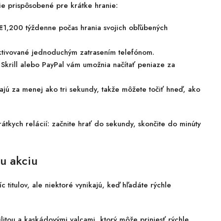
ie prispôsobené pre krátke hranie:
€1,200 týždenne počas hrania svojich obľúbených
tivované jednoduchým zatrasením telefónom.
Skrill alebo PayPal vám umožnia načítať peniaze za
ítajú za menej ako tri sekundy, takže môžete točiť hneď, ako
átkych relácií: začnite hrať do sekundy, skončite do minúty
u akciu
c titulov, ale niektoré vynikajú, keď hľadáte rýchle
litou a kaskádovými valcami, ktorý môže priniesť rýchle