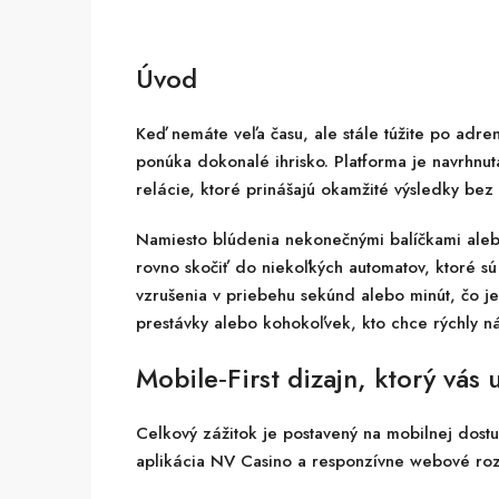
Úvod
Keď nemáte veľa času, ale stále túžite po adre
ponúka dokonalé ihrisko. Platforma je navrhnut
relácie, ktoré prinášajú okamžité výsledky bez
Namiesto blúdenia nekonečnými balíčkami aleb
rovno skočiť do niekoľkých automatov, ktoré sú
vzrušenia v priebehu sekúnd alebo minút, čo 
prestávky alebo kohokoľvek, kto chce rýchly n
Mobile‑First dizajn, ktorý vás 
Celkový zážitok je postavený na mobilnej dostu
aplikácia NV Casino a responzívne webové roz