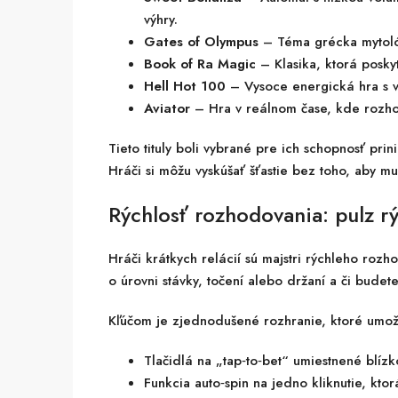
výhry.
Gates of Olympus
– Téma grécka mytológi
Book of Ra Magic
– Klasika, ktorá posky
Hell Hot 100
– Vysoce energická hra s v
Aviator
– Hra v reálnom čase, kde rozho
Tieto tituly boli vybrané pre ich schopnosť pri
Hráči si môžu vyskúšať šťastie bez toho, aby m
Rýchlosť rozhodovania: pulz rý
Hráči krátkych relácií sú majstri rýchleho roz
o úrovni stávky, točení alebo držaní a či bude
Kľúčom je zjednodušené rozhranie, ktoré umož
Tlačidlá na „tap‑to‑bet“ umiestnené blízk
Funkcia auto‑spin na jedno kliknutie, ktor