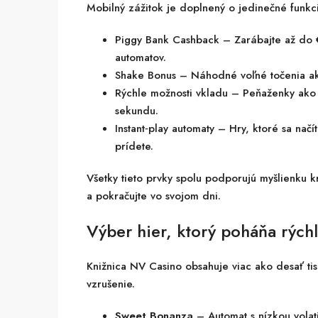
Mobilný zážitok je doplnený o jedinečné funkc
Piggy Bank Cashback – Zarábajte až do 
automatov.
Shake Bonus – Náhodné voľné točenia ak
Rýchle možnosti vkladu – Peňaženky ako 
sekundu.
Instant‑play automaty – Hry, ktoré sa nač
prídete.
Všetky tieto prvky spolu podporujú myšlienku kr
a pokračujte vo svojom dni.
Výber hier, ktorý poháňa rýchl
Knižnica NV Casino obsahuje viac ako desať tisí
vzrušenie.
Sweet Bonanza
– Automat s nízkou volati