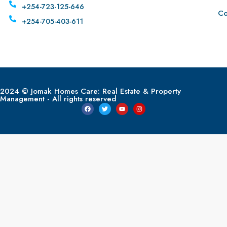
+254-723-125-646
Co
+254-705-403-611
2024 © Jomak Homes Care: Real Estate & Property
Management - All rights reserved