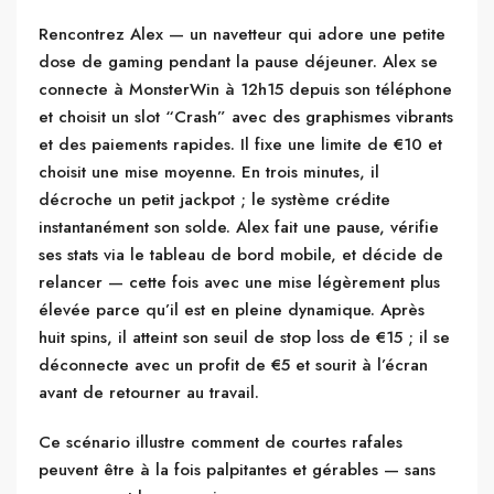
Rencontrez Alex — un navetteur qui adore une petite
dose de gaming pendant la pause déjeuner. Alex se
connecte à MonsterWin à 12h15 depuis son téléphone
et choisit un slot “Crash” avec des graphismes vibrants
et des paiements rapides. Il fixe une limite de €10 et
choisit une mise moyenne. En trois minutes, il
décroche un petit jackpot ; le système crédite
instantanément son solde. Alex fait une pause, vérifie
ses stats via le tableau de bord mobile, et décide de
relancer — cette fois avec une mise légèrement plus
élevée parce qu’il est en pleine dynamique. Après
huit spins, il atteint son seuil de stop loss de €15 ; il se
déconnecte avec un profit de €5 et sourit à l’écran
avant de retourner au travail.
Ce scénario illustre comment de courtes rafales
peuvent être à la fois palpitantes et gérables — sans