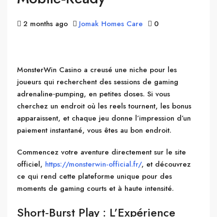
2 months ago
Jomak Homes Care
0
MonsterWin Casino a creusé une niche pour les
joueurs qui recherchent des sessions de gaming
adrenaline‑pumping, en petites doses. Si vous
cherchez un endroit où les reels tournent, les bonus
apparaissent, et chaque jeu donne l’impression d’un
paiement instantané, vous êtes au bon endroit.
Commencez votre aventure directement sur le site
officiel,
https://monsterwin-official.fr/
, et découvrez
ce qui rend cette plateforme unique pour des
moments de gaming courts et à haute intensité.
Short‑Burst Play : L’Expérience