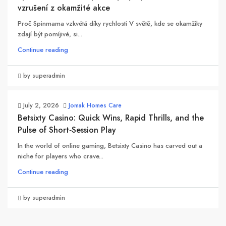
vzrušení z okamžité akce
Proč Spinmama vzkvétá díky rychlosti V světě, kde se okamžiky
zdají být pomíjivé, si...
Continue reading
by superadmin
July 2, 2026
Jomak Homes Care
Betsixty Casino: Quick Wins, Rapid Thrills, and the
Pulse of Short‑Session Play
In the world of online gaming, Betsixty Casino has carved out a
niche for players who crave...
Continue reading
by superadmin