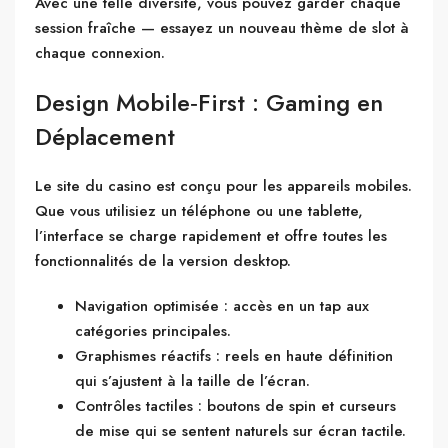
Avec une telle diversité, vous pouvez garder chaque
session fraîche — essayez un nouveau thème de slot à
chaque connexion.
Design Mobile‑First : Gaming en
Déplacement
Le site du casino est conçu pour les appareils mobiles.
Que vous utilisiez un téléphone ou une tablette,
l’interface se charge rapidement et offre toutes les
fonctionnalités de la version desktop.
Navigation optimisée : accès en un tap aux
catégories principales.
Graphismes réactifs : reels en haute définition
qui s’ajustent à la taille de l’écran.
Contrôles tactiles : boutons de spin et curseurs
de mise qui se sentent naturels sur écran tactile.