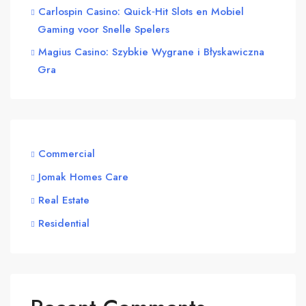
Carlospin Casino: Quick‑Hit Slots en Mobiel
Gaming voor Snelle Spelers
Magius Casino: Szybkie Wygrane i Błyskawiczna
Gra
Commercial
Jomak Homes Care
Real Estate
Residential