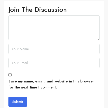
Join The Discussion
Save my name, email, and website in this browser
for the next time I comment.