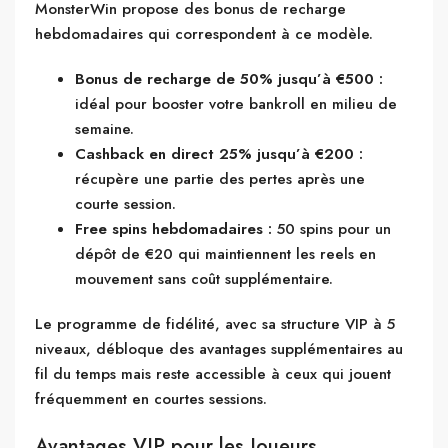
MonsterWin propose des bonus de recharge
hebdomadaires qui correspondent à ce modèle.
Bonus de recharge de 50% jusqu’à €500 :
idéal pour booster votre bankroll en milieu de
semaine.
Cashback en direct 25% jusqu’à €200 :
récupère une partie des pertes après une
courte session.
Free spins hebdomadaires :
50 spins pour un
dépôt de €20 qui maintiennent les reels en
mouvement sans coût supplémentaire.
Le programme de fidélité, avec sa structure VIP à 5
niveaux, débloque des avantages supplémentaires au
fil du temps mais reste accessible à ceux qui jouent
fréquemment en courtes sessions.
Avantages VIP pour les Joueurs