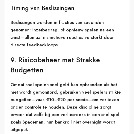
Timing van Beslissingen
Beslissingen worden in fracties van seconden
genomen: inzetbedrag, of opnieuw spelen na een
winst—allemaal instinctieve reacties versterkt door
directe feedbackloops.
9. Risicobeheer met Strakke
Budgetten
Omdat snel spelen snel geld kan opbranden als het
niet wordt gemonitord, gebruiken veel spelers strikte
budgetten—vaak €10–€20 per sessie—om verliezen
onder controle te houden. Deze discipline zorgt
ervoor dat zelfs bij een verliesreeks in een snel spel
zoals Spaceman, hun bankroll niet overnight wordt
uitgeput.