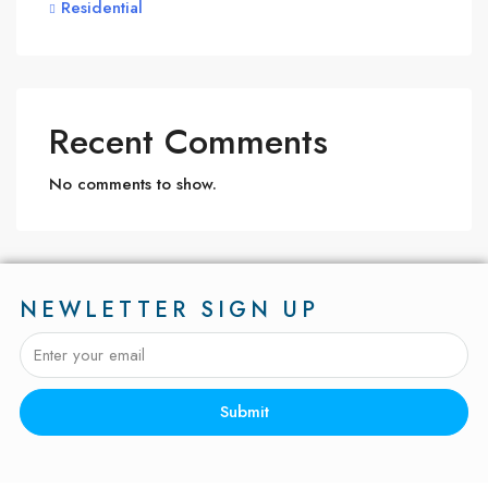
Residential
Recent Comments
No comments to show.
NEWLETTER SIGN UP
Submit