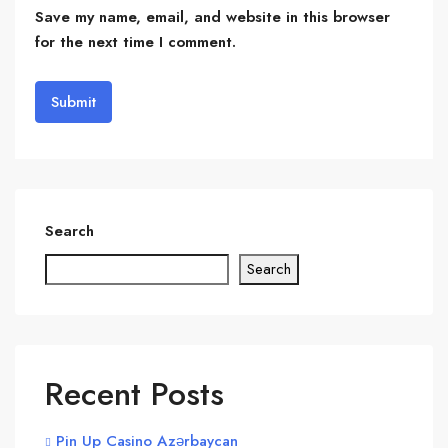
Save my name, email, and website in this browser
for the next time I comment.
Search
Search
Recent Posts
Pin Up Casino Azərbaycan