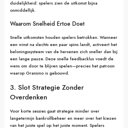
duidelijkheid: spelers zien de uitkomst bijna
onmiddellijk.
Waarom Snelheid Ertoe Doet
Snelle uitkomsten houden spelers betrokken. Wanneer
een winst na slechts een paar spins landt, activeert het
beloningssysteem van de hersenen zich sneller dan bij
een lange pauze. Deze snelle feedbacklus voedt de
wens om door te blijven spelen—precies het patroon
waarop Gransino is gebouwd.
3. Slot Strategie Zonder
Overdenken
Voor korte sessies gaat strategie minder over
langetermijn bankrollbeheer en meer over het kiezen
van het juiste spel op het juiste moment. Spelers