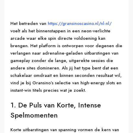
Het betreden van
https://gransinoscasino.nl/nl-nl/
voelt als het binnenstappen in een neon‑verlichte
arcade waar elke spin directe voldoening kan
brengen. Het platform is ontworpen voor degenen die
verlangen naar adrenaline‑geladen uitbarstingen van
gameplay zonder de lange, uitgerekte sessies die
andere sites domineren. Als jij het type bent dat een
schakelaar omdraait en binnen seconden resultaat wil,
vind je bij Gransino’s selectie van high‑energy slots en
instant‑win titels precies wat je zoekt.
1. De Puls van Korte, Intense
Spelmomenten
Korte uitbarstingen van spanning vormen de kern van