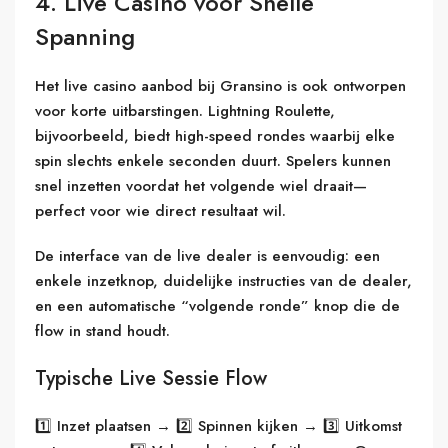
4. Live Casino voor Snelle
Spanning
Het live casino aanbod bij Gransino is ook ontworpen
voor korte uitbarstingen. Lightning Roulette,
bijvoorbeeld, biedt high-speed rondes waarbij elke
spin slechts enkele seconden duurt. Spelers kunnen
snel inzetten voordat het volgende wiel draait—
perfect voor wie direct resultaat wil.
De interface van de live dealer is eenvoudig: een
enkele inzetknop, duidelijke instructies van de dealer,
en een automatische “volgende ronde” knop die de
flow in stand houdt.
Typische Live Sessie Flow
1️⃣ Inzet plaatsen → 2️⃣ Spinnen kijken → 3️⃣ Uitkomst