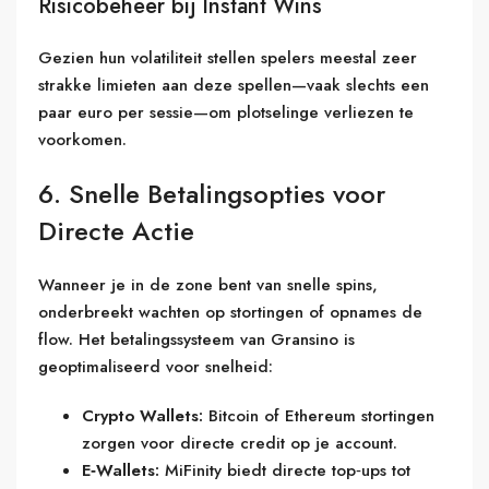
Risicobeheer bij Instant Wins
Gezien hun volatiliteit stellen spelers meestal zeer
strakke limieten aan deze spellen—vaak slechts een
paar euro per sessie—om plotselinge verliezen te
voorkomen.
6. Snelle Betalingsopties voor
Directe Actie
Wanneer je in de zone bent van snelle spins,
onderbreekt wachten op stortingen of opnames de
flow. Het betalingssysteem van Gransino is
geoptimaliseerd voor snelheid:
Crypto Wallets:
Bitcoin of Ethereum stortingen
zorgen voor directe credit op je account.
E‑Wallets:
MiFinity biedt directe top‑ups tot