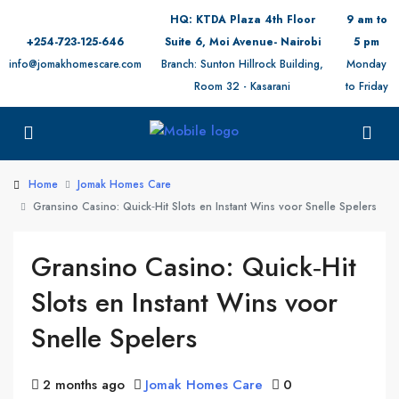
HQ: KTDA Plaza 4th Floor
9 am to
+254-723-125-646
Suite 6, Moi Avenue- Nairobi
5 pm
info@jomakhomescare.com
Branch: Sunton Hillrock Building,
Monday
Room 32 - Kasarani
to Friday
Home
Jomak Homes Care
Gransino Casino: Quick‑Hit Slots en Instant Wins voor Snelle Spelers
Gransino Casino: Quick‑Hit
Slots en Instant Wins voor
Snelle Spelers
2 months ago
Jomak Homes Care
0