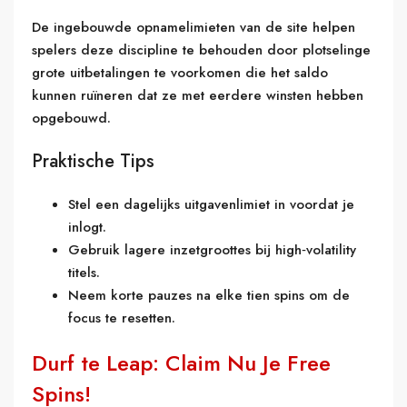
De ingebouwde opnamelimieten van de site helpen
spelers deze discipline te behouden door plotselinge
grote uitbetalingen te voorkomen die het saldo
kunnen ruïneren dat ze met eerdere winsten hebben
opgebouwd.
Praktische Tips
Stel een dagelijks uitgavenlimiet in voordat je
inlogt.
Gebruik lagere inzetgroottes bij high‑volatility
titels.
Neem korte pauzes na elke tien spins om de
focus te resetten.
Durf te Leap: Claim Nu Je Free
Spins!