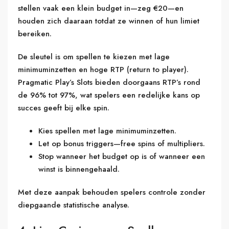
stellen vaak een klein budget in—zeg €20—en
houden zich daaraan totdat ze winnen of hun limiet
bereiken.
De sleutel is om spellen te kiezen met lage
minimuminzetten en hoge RTP (return to player).
Pragmatic Play’s Slots bieden doorgaans RTP’s rond
de 96% tot 97%, wat spelers een redelijke kans op
succes geeft bij elke spin.
Kies spellen met lage minimuminzetten.
Let op bonus triggers—free spins of multipliers.
Stop wanneer het budget op is of wanneer een
winst is binnengehaald.
Met deze aanpak behouden spelers controle zonder
diepgaande statistische analyse.