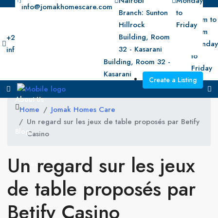
Nairobi
Monday
Home
info@jomakhomescare.com
Branch: Sunton
to
HQ: KTDA Plaza 4th
9 am to
Hillrock
Friday
Floor Suite 6, Moi
5 pm
Search
Building, Room
+254-723-125-646
Avenue- Nairobi
Monday
32 - Kasarani
info@jomakhomescare.com
Branch: Sunton Hillrock
to
Building, Room 32 -
All Properties
Friday
Kasarani
Create a Listing
About Us
Home
Jomak Homes Care
Un regard sur les jeux de table proposés par Betify
Blog
Casino
Un regard sur les jeux
Contact Us
de table proposés par
Betify Casino