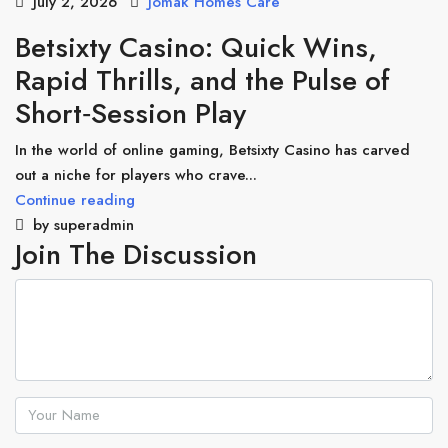
July 2, 2026
Jomak Homes Care
Betsixty Casino: Quick Wins,
Rapid Thrills, and the Pulse of
Short‑Session Play
In the world of online gaming, Betsixty Casino has carved
out a niche for players who crave...
Continue reading
by superadmin
Join The Discussion