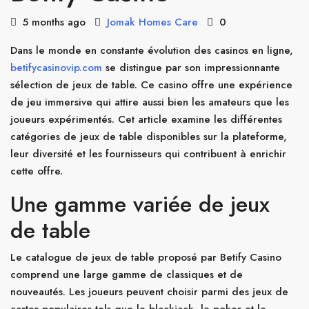
5 months ago
Jomak Homes Care
0
Dans le monde en constante évolution des casinos en ligne,
betifycasinovip.com
se distingue par son impressionnante
sélection de jeux de table. Ce casino offre une expérience
de jeu immersive qui attire aussi bien les amateurs que les
joueurs expérimentés. Cet article examine les différentes
catégories de jeux de table disponibles sur la plateforme,
leur diversité et les fournisseurs qui contribuent à enrichir
cette offre.
Une gamme variée de jeux
de table
Le catalogue de jeux de table proposé par Betify Casino
comprend une large gamme de classiques et de
nouveautés. Les joueurs peuvent choisir parmi des jeux de