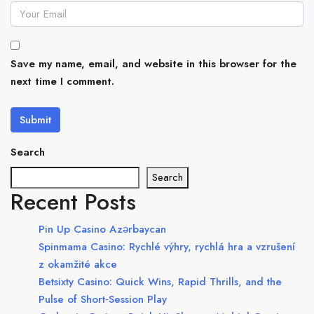
Save my name, email, and website in this browser for the
next time I comment.
Search
Search
Recent Posts
Pin Up Casino Azərbaycan
Spinmama Casino: Rychlé výhry, rychlá hra a vzrušení
z okamžité akce
Betsixty Casino: Quick Wins, Rapid Thrills, and the
Pulse of Short‑Session Play