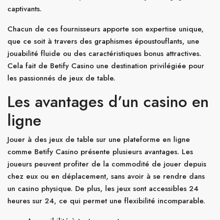
captivants.
Chacun de ces fournisseurs apporte son expertise unique,
que ce soit à travers des graphismes époustouflants, une
jouabilité fluide ou des caractéristiques bonus attractives.
Cela fait de Betify Casino une destination privilégiée pour
les passionnés de jeux de table.
Les avantages d’un casino en
ligne
Jouer à des jeux de table sur une plateforme en ligne
comme Betify Casino présente plusieurs avantages. Les
joueurs peuvent profiter de la commodité de jouer depuis
chez eux ou en déplacement, sans avoir à se rendre dans
un casino physique. De plus, les jeux sont accessibles 24
heures sur 24, ce qui permet une flexibilité incomparable.