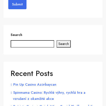
Search
Search
Recent Posts
Pin Up Casino Azərbaycan
Spinmama Casino: Rychlé výhry, rychlá hra a
vzrušení z okamžité akce