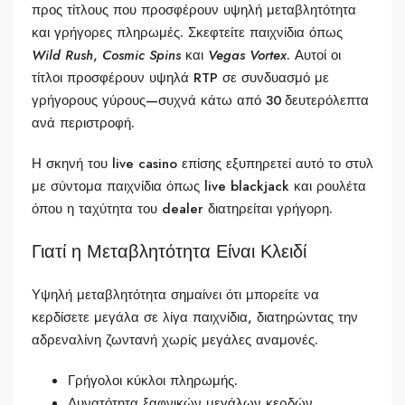
προς τίτλους που προσφέρουν υψηλή μεταβλητότητα
και γρήγορες πληρωμές. Σκεφτείτε παιχνίδια όπως
Wild Rush
,
Cosmic Spins
και
Vegas Vortex
. Αυτοί οι
τίτλοι προσφέρουν υψηλά RTP σε συνδυασμό με
γρήγορους γύρους—συχνά κάτω από 30 δευτερόλεπτα
ανά περιστροφή.
Η σκηνή του live casino επίσης εξυπηρετεί αυτό το στυλ
με σύντομα παιχνίδια όπως live blackjack και ρουλέτα
όπου η ταχύτητα του dealer διατηρείται γρήγορη.
Γιατί η Μεταβλητότητα Είναι Κλειδί
Υψηλή μεταβλητότητα σημαίνει ότι μπορείτε να
κερδίσετε μεγάλα σε λίγα παιχνίδια, διατηρώντας την
αδρεναλίνη ζωντανή χωρίς μεγάλες αναμονές.
Γρήγολοι κύκλοι πληρωμής.
Δυνατότητα ξαφνικών μεγάλων κερδών.