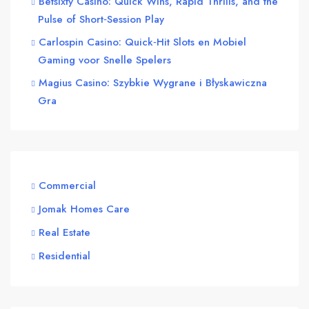
Betsixty Casino: Quick Wins, Rapid Thrills, and the
Pulse of Short‑Session Play
Carlospin Casino: Quick‑Hit Slots en Mobiel
Gaming voor Snelle Spelers
Magius Casino: Szybkie Wygrane i Błyskawiczna
Gra
Commercial
Jomak Homes Care
Real Estate
Residential