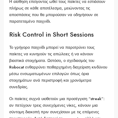
Η αίσθηση επείγοντος ωθεί τους παίκτες να εστιάσουν
πλήρως σε κάθε αποτέλεσμα, μειώνοντας τις
αποσπάσεις που θα μπορούσαν να οδηγήσουν σε
παρατεταμένο παιχνίδι.
Risk Control in Short Sessions
Το γρήγορο παιχνίδι μπορεί να παροτρύνει τους
παίκτες να κυνηγούν τις απώλειες ή να κάνουν
βιαστικά στοιχήματα. Ωστόσο, ο σχεδιασμός του
Robocat ενθαρρύνει πειθαρχημένη διαχείριση κινδύνου
μέσω ενσωματωμένων επιλογών όπως όρια
στοιχημάτων ανά περιστροφή και χρονόμετρα
συνεδρίας.
Οι παίκτες συχνά υιοθετούν μια προσέγγιση “streak”:
αν πετύχουν τρεις συνεχόμενες νίκες, κάνουν μια
σύντομη διακοπή πριν συνεχίσουν με τις επόμενες