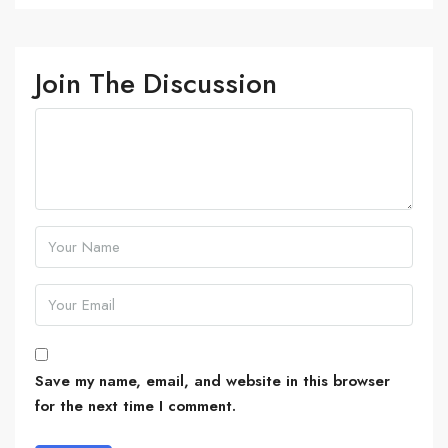
Join The Discussion
Save my name, email, and website in this browser
for the next time I comment.