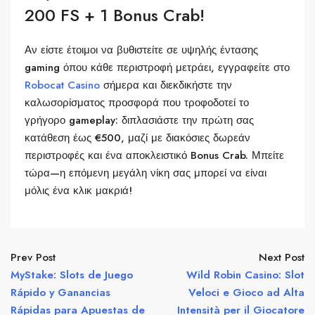
200 FS + 1 Bonus Crab!
Αν είστε έτοιμοι να βυθιστείτε σε υψηλής έντασης
gaming όπου κάθε περιστροφή μετράει, εγγραφείτε στο
Robocat Casino
σήμερα και διεκδικήστε την
καλωσορίσματος προσφορά που τροφοδοτεί το
γρήγορο gameplay: διπλασιάστε την πρώτη σας
κατάθεση έως €500, μαζί με διακόσιες δωρεάν
περιστροφές και ένα αποκλειστικό Bonus Crab. Μπείτε
τώρα—η επόμενη μεγάλη νίκη σας μπορεί να είναι
μόλις ένα κλικ μακριά!
Prev Post
Next Post
MyStake: Slots de Juego
Wild Robin Casino: Slot
Rápido y Ganancias
Veloci e Gioco ad Alta
Rápidas para Apuestas de
Intensità per il Giocatore