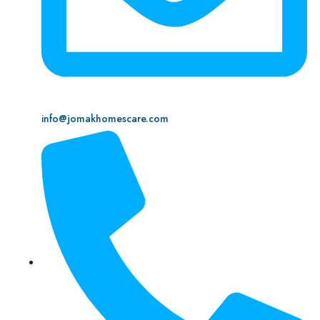
info@jomakhomescare.com