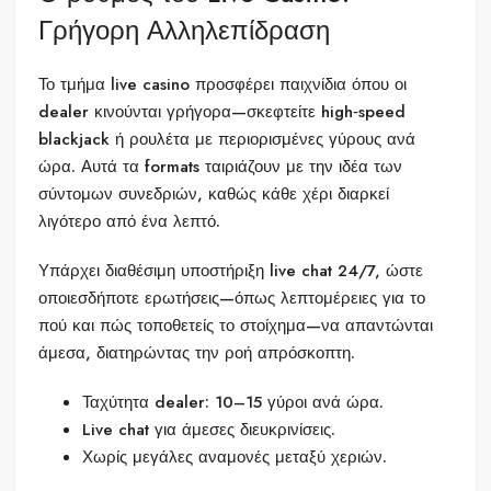
Γρήγορη Αλληλεπίδραση
Το τμήμα live casino προσφέρει παιχνίδια όπου οι
dealer κινούνται γρήγορα—σκεφτείτε high‑speed
blackjack ή ρουλέτα με περιορισμένες γύρους ανά
ώρα. Αυτά τα formats ταιριάζουν με την ιδέα των
σύντομων συνεδριών, καθώς κάθε χέρι διαρκεί
λιγότερο από ένα λεπτό.
Υπάρχει διαθέσιμη υποστήριξη live chat 24/7, ώστε
οποιεσδήποτε ερωτήσεις—όπως λεπτομέρειες για το
πού και πώς τοποθετείς το στοίχημα—να απαντώνται
άμεσα, διατηρώντας την ροή απρόσκοπτη.
Ταχύτητα dealer: 10–15 γύροι ανά ώρα.
Live chat για άμεσες διευκρινίσεις.
Χωρίς μεγάλες αναμονές μεταξύ χεριών.