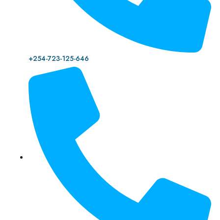
+254-723-125-646