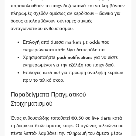
παρακολουθούν το παιχνίδι ζωντανά και να λαμβάνουν
πληρωμές σχεδόν αμέσως αν κερδίσουν—ιδανικό για
όσους απολαμβάνουν σύντομες στιγμές
ανταγωνιστικού ενθουσιασμού.
Επιλογή από άμεσα markets με odds που
ενημερώνονται κάθε λίγα δευτερόλεπτα.
Χρησιμοποιήστε push notifications για να είστε
ενημερωμένοι για την εξέλιξη του παιχνιδιού.
Επιλογές cash out για πρόωρη ανάληψη κερδών
πριν το τελικό σκορ.
Παραδείγματα Πραγματικού
Στοιχηματισμού
Ένας ενθουσιώδης τοποθετεί €0.50 σε live darts κατά
τη διάρκεια διαλείμματος καφέ. Ο αγώνας τελειώνει σε
πέντε λεπτά· λαμβάνει την πληρωμή του άμεσα μέσω