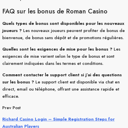
FAQ sur les bonus de Roman Casino
Quels types de bonus sont disponibles pour les nouveaux
joueurs ?
Les nouveaux joueurs peuvent profiter de bonus de
bienvenue, de bonus sans dépôt et de promotions régulières.
Quelles sont les exigences de mise pour les bonus ?
Les
exigences de mise varient selon le type de bonus et sont
clairement indiquées dans les termes et conditions.
Comment contacter le support client si j’ai des questions
sur les bonus ?
Le support client est disponible via chat en
direct, email ou téléphone, offrant une assistance rapide et
efficace.
Prev Post
Richard Casino Login – Simple Registration Steps for
Australian Players