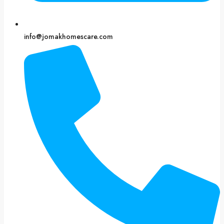
info@jomakhomescare.com