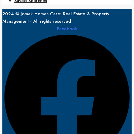
Saved Searches
2024 © Jomak Homes Care: Real Estate & Property
Management - All rights reserved
Facebook