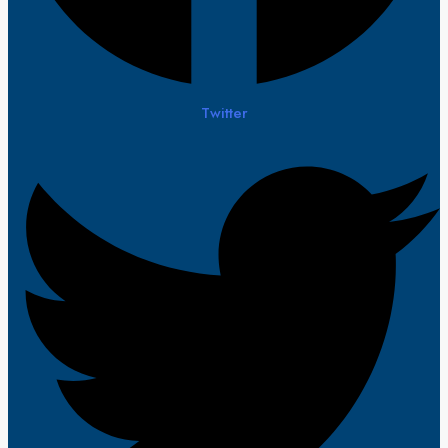
Twitter