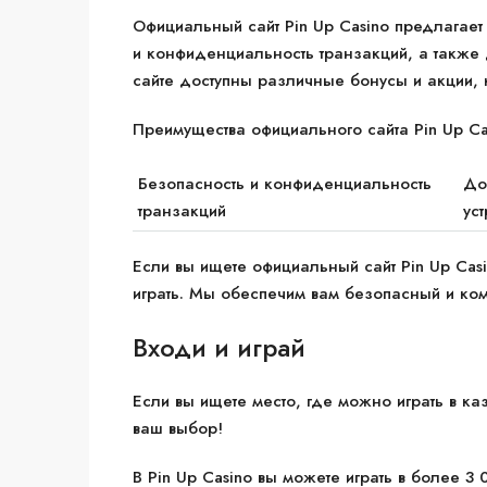
Официальный сайт Pin Up Casino предлагает
и конфиденциальность транзакций, а также д
сайте доступны различные бонусы и акции, к
Преимущества официального сайта Pin Up Ca
Безопасность и конфиденциальность
До
транзакций
уст
Если вы ищете официальный сайт Pin Up Casi
играть. Мы обеспечим вам безопасный и ко
Входи и играй
Если вы ищете место, где можно играть в ка
ваш выбор!
В Pin Up Casino вы можете играть в более 3 