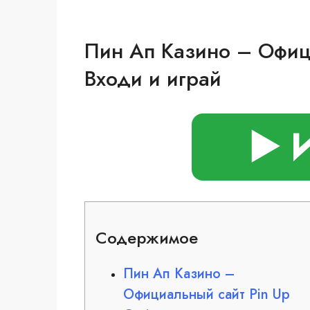
Пин Ап Казино – Офици
Входи и играй
▶️ 
Содержимое
Пин Ап Казино –
Официальный сайт Pin Up