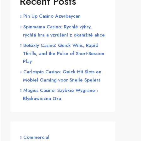
Recent Posts
Pin Up Casino Azərbaycan
Spinmama Casino: Rychlé výhry,
rychlá hra a vzrušení z okamžité akce
Betsixty Casino: Quick Wins, Rapid
Thrills, and the Pulse of Short‑Session
Play
Carlospin Casino: Quick‑Hit Slots en
Mobiel Gaming voor Snelle Spelers
Magius Casino: Szybkie Wygrane i
Błyskawiczna Gra
Commercial