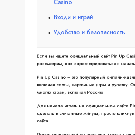
Casino
Входи и играй
Удобство и безопасность
Если вы ищете официальный сайт Pin Up Casin
рассмотрим, как зарегистрироваться и начать
Pin Up Casino – это популярный онлайн-кази
включая слоты, карточные игры и рулетку. О
многих стран, включая Россию.
Для начала играть на официальном сайте Pi
сделать в считанные минуты, просто кликнув
сайта.
После регистрации вы получите доступ к лич