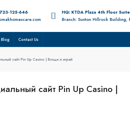
723-125-646
HQ: KTDA Plaza 4th Floor Suite
jomakhomescare.com
Branch: Sunton Hillrock Building,
Blog
Contact Us
ьный сайт Pin Up Casino | Входи и играй
альный сайт Pin Up Casino |