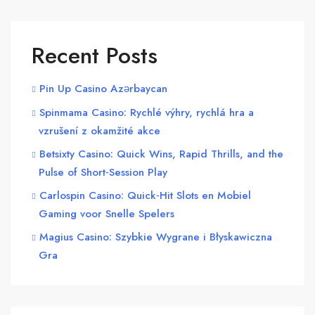
Recent Posts
Pin Up Casino Azərbaycan
Spinmama Casino: Rychlé výhry, rychlá hra a
vzrušení z okamžité akce
Betsixty Casino: Quick Wins, Rapid Thrills, and the
Pulse of Short‑Session Play
Carlospin Casino: Quick‑Hit Slots en Mobiel
Gaming voor Snelle Spelers
Magius Casino: Szybkie Wygrane i Błyskawiczna
Gra