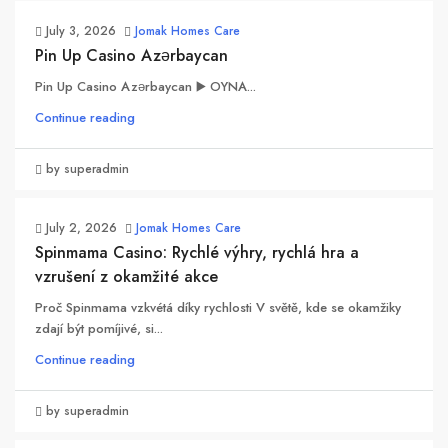
July 3, 2026
Jomak Homes Care
Pin Up Casino Azərbaycan
Pin Up Casino Azərbaycan ▶️ OYNA...
Continue reading
by superadmin
July 2, 2026
Jomak Homes Care
Spinmama Casino: Rychlé výhry, rychlá hra a
vzrušení z okamžité akce
Proč Spinmama vzkvétá díky rychlosti V světě, kde se okamžiky
zdají být pomíjivé, si...
Continue reading
by superadmin