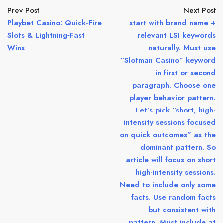
Prev Post
Next Post
Playbet Casino: Quick‑Fire
start with brand name +
Slots & Lightning‑Fast
relevant LSI keywords
Wins
naturally. Must use
“Slotman Casino” keyword
in first or second
paragraph. Choose one
player behavior pattern.
Let’s pick “short, high-
intensity sessions focused
on quick outcomes” as the
dominant pattern. So
article will focus on short
high-intensity sessions.
Need to include only some
facts. Use random facts
but consistent with
pattern. Must include at