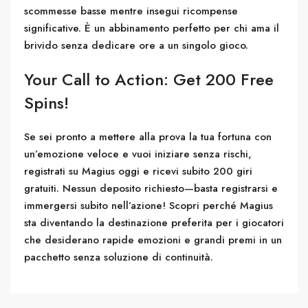
scommesse basse mentre insegui ricompense
significative. È un abbinamento perfetto per chi ama il
brivido senza dedicare ore a un singolo gioco.
Your Call to Action: Get 200 Free
Spins!
Se sei pronto a mettere alla prova la tua fortuna con
un’emozione veloce e vuoi iniziare senza rischi,
registrati su Magius oggi e ricevi subito 200 giri
gratuiti. Nessun deposito richiesto—basta registrarsi e
immergersi subito nell’azione! Scopri perché Magius
sta diventando la destinazione preferita per i giocatori
che desiderano rapide emozioni e grandi premi in un
pacchetto senza soluzione di continuità.