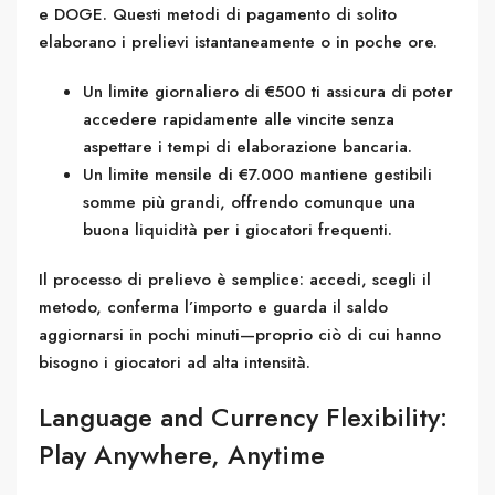
e DOGE. Questi metodi di pagamento di solito
elaborano i prelievi istantaneamente o in poche ore.
Un limite giornaliero di €500 ti assicura di poter
accedere rapidamente alle vincite senza
aspettare i tempi di elaborazione bancaria.
Un limite mensile di €7.000 mantiene gestibili
somme più grandi, offrendo comunque una
buona liquidità per i giocatori frequenti.
Il processo di prelievo è semplice: accedi, scegli il
metodo, conferma l’importo e guarda il saldo
aggiornarsi in pochi minuti—proprio ciò di cui hanno
bisogno i giocatori ad alta intensità.
Language and Currency Flexibility:
Play Anywhere, Anytime