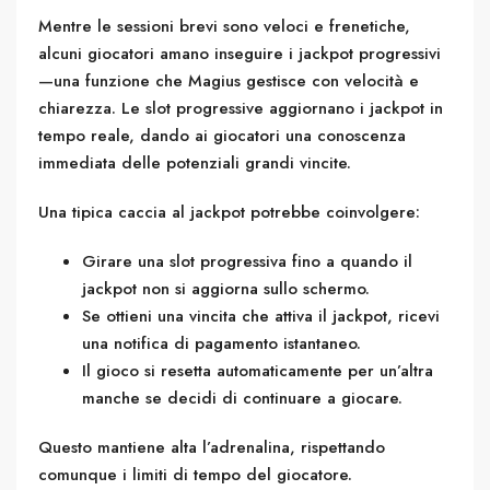
Mentre le sessioni brevi sono veloci e frenetiche,
alcuni giocatori amano inseguire i jackpot progressivi
—una funzione che Magius gestisce con velocità e
chiarezza. Le slot progressive aggiornano i jackpot in
tempo reale, dando ai giocatori una conoscenza
immediata delle potenziali grandi vincite.
Una tipica caccia al jackpot potrebbe coinvolgere:
Girare una slot progressiva fino a quando il
jackpot non si aggiorna sullo schermo.
Se ottieni una vincita che attiva il jackpot, ricevi
una notifica di pagamento istantaneo.
Il gioco si resetta automaticamente per un’altra
manche se decidi di continuare a giocare.
Questo mantiene alta l’adrenalina, rispettando
comunque i limiti di tempo del giocatore.