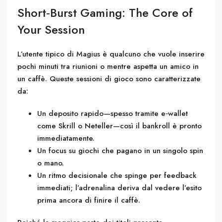
Short‑Burst Gaming: The Core of
Your Session
L’utente tipico di Magius è qualcuno che vuole inserire
pochi minuti tra riunioni o mentre aspetta un amico in
un caffè. Queste sessioni di gioco sono caratterizzate
da:
Un deposito rapido—spesso tramite e‑wallet
come Skrill o Neteller—così il bankroll è pronto
immediatamente.
Un focus su giochi che pagano in un singolo spin
o mano.
Un ritmo decisionale che spinge per feedback
immediati; l’adrenalina deriva dal vedere l’esito
prima ancora di finire il caffè.