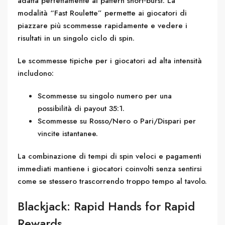
adatta perfettamente al pattern short‑burst. La
modalità “Fast Roulette” permette ai giocatori di
piazzare più scommesse rapidamente e vedere i
risultati in un singolo ciclo di spin.
Le scommesse tipiche per i giocatori ad alta intensità
includono:
Scommesse su singolo numero per una
possibilità di payout 35:1.
Scommesse su Rosso/Nero o Pari/Dispari per
vincite istantanee.
La combinazione di tempi di spin veloci e pagamenti
immediati mantiene i giocatori coinvolti senza sentirsi
come se stessero trascorrendo troppo tempo al tavolo.
Blackjack: Rapid Hands for Rapid
Rewards