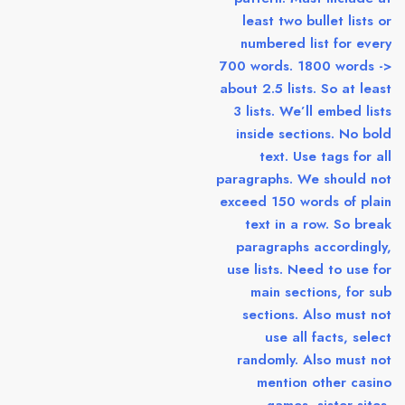
least two bullet lists or
numbered list for every
700 words. 1800 words ->
about 2.5 lists. So at least
3 lists. We’ll embed lists
inside sections. No bold
text. Use tags for all
paragraphs. We should not
exceed 150 words of plain
text in a row. So break
paragraphs accordingly,
use lists. Need to use for
main sections, for sub
sections. Also must not
use all facts, select
randomly. Also must not
mention other casino