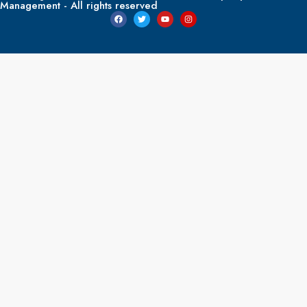
Management - All rights reserved