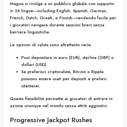
Magius si rivolge a un pubblico globale con supporto
in 26 lingue—including English, Spanish, German,
French, Dutch, Greek, e Finnish—rendendo facile per
i giocatori navigare durante sessioni brevi senza
barriere linguistiche.
Le opzioni di valuta sono altrettanto varie:
Puoi depositare in euro (EUR), sterline (GBP) o
dollari (USD).
Se preferisci criptovalute, Bitcoin o Ripple
possono essere usati per depositi e prelievi
istantanei.
Questa flessibilità permette ai giocatori di entrare in
azione ovunque nel mondo senza attriti aggiuntivi.
Progressive Jackpot Rushes