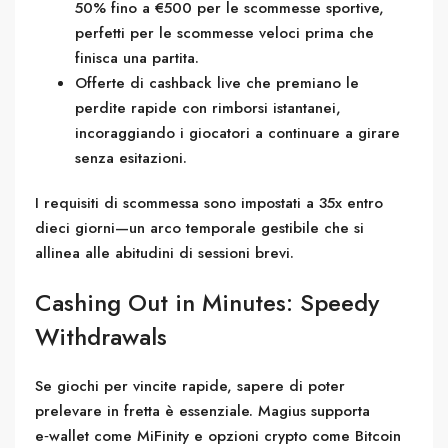
50% fino a €500 per le scommesse sportive,
perfetti per le scommesse veloci prima che
finisca una partita.
Offerte di cashback live che premiano le
perdite rapide con rimborsi istantanei,
incoraggiando i giocatori a continuare a girare
senza esitazioni.
I requisiti di scommessa sono impostati a 35x entro
dieci giorni—un arco temporale gestibile che si
allinea alle abitudini di sessioni brevi.
Cashing Out in Minutes: Speedy
Withdrawals
Se giochi per vincite rapide, sapere di poter
prelevare in fretta è essenziale. Magius supporta
e‑wallet come MiFinity e opzioni crypto come Bitcoin