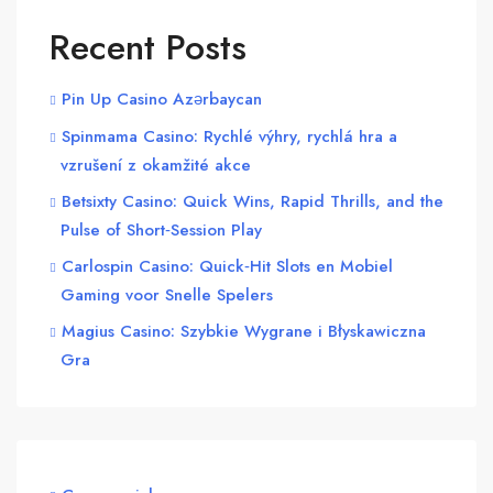
Recent Posts
Pin Up Casino Azərbaycan
Spinmama Casino: Rychlé výhry, rychlá hra a
vzrušení z okamžité akce
Betsixty Casino: Quick Wins, Rapid Thrills, and the
Pulse of Short‑Session Play
Carlospin Casino: Quick‑Hit Slots en Mobiel
Gaming voor Snelle Spelers
Magius Casino: Szybkie Wygrane i Błyskawiczna
Gra