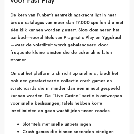
voor Fast Play
De kern van Funbet’s aantrekkingskracht ligt in haar
brede catalogus van meer dan 17.000 spellen die met
één klik kunnen worden gestart. Slots domineren het
aanbod—vooral titels van Pragmatic Play en Yggdrasil
—waar de volatiliteit wordt gebalanceerd door
frequente kleine winsten die de adrenaline laten
stromen.
Omdat het platform zich richt op snelheid, biedt het
ook een geselecteerde collectie crash games en
scratchcards die in minder dan een minuut gespeeld
kunnen worden. De “Live Casino” sectie is ontworpen
voor snelle beslissingen; tafels hebben korte
inzetlimieten en geen wachttijden tussen rondes.
Slot titels met snelle uitbetalingen
Crash games die binnen seconden eindigen