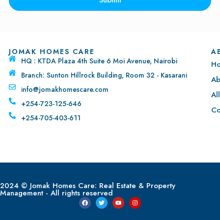
JOMAK HOMES CARE
A
HQ : KTDA Plaza 4th Suite 6 Moi Avenue, Nairobi
H
Branch: Sunton Hillrock Building, Room 32 - Kasarani
Ab
info@jomakhomescare.com
Al
+254-723-125-646
Co
+254-705-403-611
2024 © Jomak Homes Care: Real Estate & Property
Management - All rights reserved