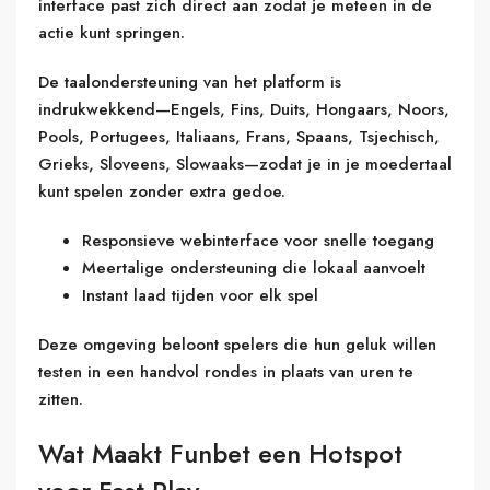
interface past zich direct aan zodat je meteen in de
actie kunt springen.
De taalondersteuning van het platform is
indrukwekkend—Engels, Fins, Duits, Hongaars, Noors,
Pools, Portugees, Italiaans, Frans, Spaans, Tsjechisch,
Grieks, Sloveens, Slowaaks—zodat je in je moedertaal
kunt spelen zonder extra gedoe.
Responsieve webinterface voor snelle toegang
Meertalige ondersteuning die lokaal aanvoelt
Instant laad tijden voor elk spel
Deze omgeving beloont spelers die hun geluk willen
testen in een handvol rondes in plaats van uren te
zitten.
Wat Maakt Funbet een Hotspot