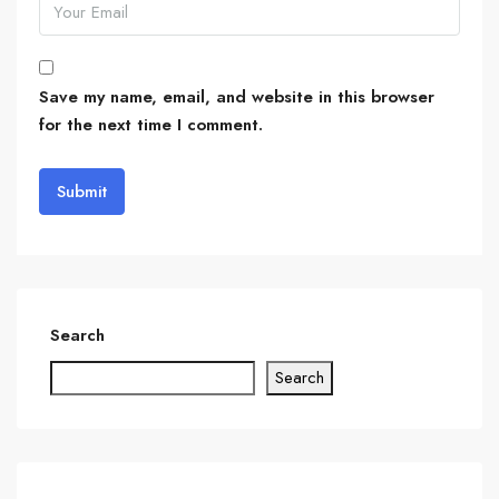
Save my name, email, and website in this browser
for the next time I comment.
Search
Search