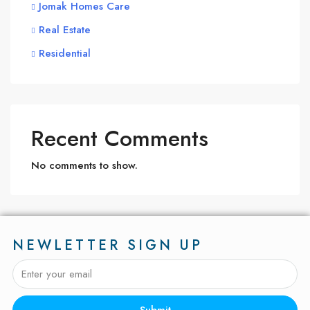
Jomak Homes Care
Real Estate
Residential
Recent Comments
No comments to show.
NEWLETTER SIGN UP
Submit