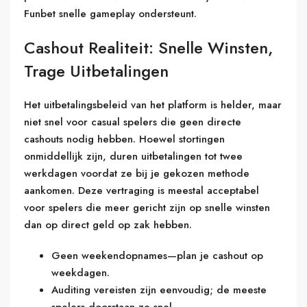
Funbet snelle gameplay ondersteunt.
Cashout Realiteit: Snelle Winsten,
Trage Uitbetalingen
Het uitbetalingsbeleid van het platform is helder, maar
niet snel voor casual spelers die geen directe
cashouts nodig hebben. Hoewel stortingen
onmiddellijk zijn, duren uitbetalingen tot twee
werkdagen voordat ze bij je gekozen methode
aankomen. Deze vertraging is meestal acceptabel
voor spelers die meer gericht zijn op snelle winsten
dan op direct geld op zak hebben.
Geen weekendopnames—plan je cashout op
weekdagen.
Auditing vereisten zijn eenvoudig; de meeste