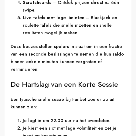
Scratchcards
– Ontdek prijzen direct na één
swipe.
Live tafels met lage limieten
– Blackjack en
roulette tafels die snelle inzetten en snelle
resultaten mogelijk maken.
Deze keuzes stellen spelers in staat om in een fractie
van een seconde beslissingen te nemen die hun saldo
binnen enkele minuten kunnen vergroten of
verminderen.
De Hartslag van een Korte Sessie
Een typische snelle sessie bij Funbet zou er zo uit
kunnen zien:
Je logt in om 22.00 uur na het avondeten.
Je kiest een slot met lage volatiliteit en zet je
inzet op het minimum.