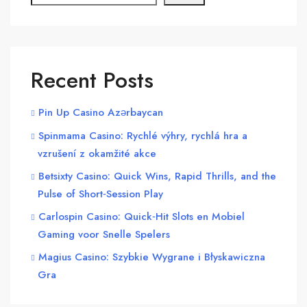
Recent Posts
Pin Up Casino Azərbaycan
Spinmama Casino: Rychlé výhry, rychlá hra a
vzrušení z okamžité akce
Betsixty Casino: Quick Wins, Rapid Thrills, and the
Pulse of Short‑Session Play
Carlospin Casino: Quick‑Hit Slots en Mobiel
Gaming voor Snelle Spelers
Magius Casino: Szybkie Wygrane i Błyskawiczna
Gra