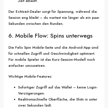
Zeit abläuft.
Der Echtzeit-Dealer sorgt für Spannung, während die
Session eng bleibt – du wartest nie länger als ein paar
Sekunden zwischen den Runden.
6. Mobile Flow: Spins unterwegs
Die Felix Spin Mobile‑Seite und die Android‑App sind
für schnellen Zugriff und Geschwindigkeit optimiert.
Für mobile Spieler ist das Kurz‑Session‑Modell noch
einfacher umzusetzen.
Wichtige Mobile‑Features:
Sofortiger Zugriff auf das Wallet – keine Login-
Verzögerungen.
Reaktionsschnelle Oberfläche, die Slots in unter
zwei Sekunden lädt.