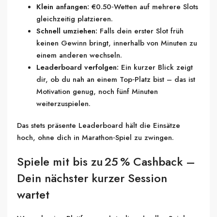
Klein anfangen:
€0.50‑Wetten auf mehrere Slots
gleichzeitig platzieren.
Schnell umziehen:
Falls dein erster Slot früh
keinen Gewinn bringt, innerhalb von Minuten zu
einem anderen wechseln.
Leaderboard verfolgen:
Ein kurzer Blick zeigt
dir, ob du nah an einem Top‑Platz bist – das ist
Motivation genug, noch fünf Minuten
weiterzuspielen.
Das stets präsente Leaderboard hält die Einsätze
hoch, ohne dich in Marathon‑Spiel zu zwingen.
Spiele mit bis zu 25 % Cashback –
Dein nächster kurzer Session
wartet