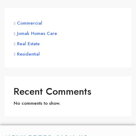
Commercial
Jomak Homes Care
Real Estate
Residential
Recent Comments
No comments to show.