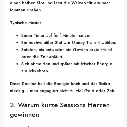
einen heißen Slot und lässt die Walzen für ein paar
Minuten drehen.
Typische Muster:
Einen Timer auf fünf Minuten setzen.
Ein hochvolatiler Slot wie Money Train 4 wählen.
Spielen, bis entweder ein Gewinn erzielt wird
oder die Zeit abläuft.
Sich abmelden und später mit frischer Energie
zurückkehren.
Diese Routine hält die Energie hoch und das Risiko
niedrig – man engagiert nicht zu viel Geld oder Zeit.
2. Warum kurze Sessions Herzen
gewinnen