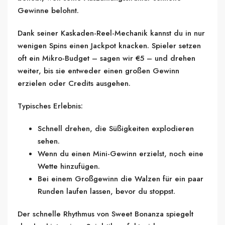
Gewinne belohnt.
Dank seiner Kaskaden-Reel-Mechanik kannst du in nur
wenigen Spins einen Jackpot knacken. Spieler setzen
oft ein Mikro-Budget – sagen wir €5 – und drehen
weiter, bis sie entweder einen großen Gewinn
erzielen oder Credits ausgehen.
Typisches Erlebnis:
Schnell drehen, die Süßigkeiten explodieren
sehen.
Wenn du einen Mini-Gewinn erzielst, noch eine
Wette hinzufügen.
Bei einem Großgewinn die Walzen für ein paar
Runden laufen lassen, bevor du stoppst.
Der schnelle Rhythmus von Sweet Bonanza spiegelt