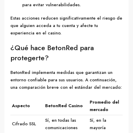
para evitar vulnerabilidades.
Estas acciones reducen significativamente el riesgo de
que alguien acceda a tu cuenta y afecte tu
experiencia en el casino.
¿Qué hace BetonRed para
protegerte?
BetonRed implementa medidas que garantizan un
entorno confiable para sus usuarios. A continuación,
una comparación breve con el estándar del mercado:
Promedio del
Aspecto
BetonRed Casino
mercado
Sí, en todas las
Sí, en la
Cifrado SSL
comunicaciones
mayoría