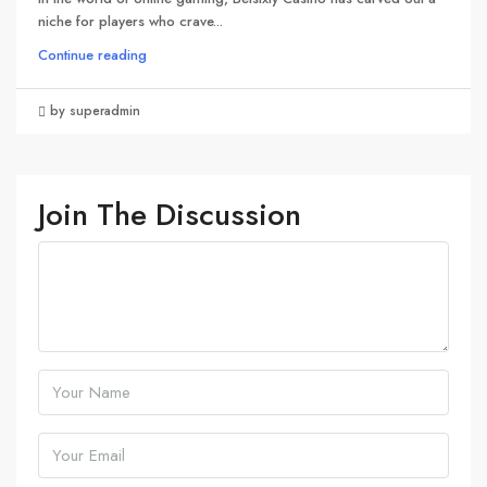
niche for players who crave...
Continue reading
by superadmin
Join The Discussion