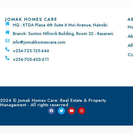
JOMAK HOMES CARE
A
HQ : KTDA Plaza 4th Suite 6 Moi Avenue, Nairobi
H
Branch: Sunton Hillrock Building, Room 32 - Kasarani
Ab
info@jomakhomescare.com
Al
+254-723-125-646
Co
+254-705-403-611
2024 © Jomak Homes Care: Real Estate & Property
Management - All rights reserved