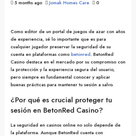
5 months ago
Jomak Homes Care
0
Como editor de un portal de juegos de azar con años
de experiencia, sé lo importante que es para
cualquier jugador preservar la seguridad de su
cuenta en plataformas como
betonred
. BetonRed
Casino destaca en el mercado por su compromiso con
la protección y la experiencia segura del usuario,
pero siempre es fundamental conocer y aplicar
buenas prácticas para mantener tu sesión a salvo.
¿Por qué es crucial proteger tu
sesión en BetonRed Casino?
La seguridad en casinos online no solo depende de
la plataforma. Aunque BetonRed cuenta con