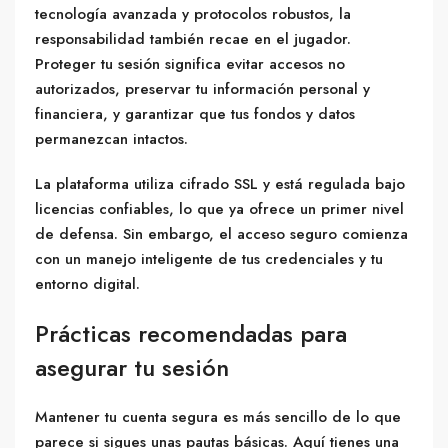
tecnología avanzada y protocolos robustos, la
responsabilidad también recae en el jugador.
Proteger tu sesión significa evitar accesos no
autorizados, preservar tu información personal y
financiera, y garantizar que tus fondos y datos
permanezcan intactos.
La plataforma utiliza cifrado SSL y está regulada bajo
licencias confiables, lo que ya ofrece un primer nivel
de defensa. Sin embargo, el acceso seguro comienza
con un manejo inteligente de tus credenciales y tu
entorno digital.
Prácticas recomendadas para
asegurar tu sesión
Mantener tu cuenta segura es más sencillo de lo que
parece si sigues unas pautas básicas. Aquí tienes una