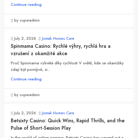
Continue reading
by superadmin
July 2, 2026
Jomak Homes Care
Spinmama Casino: Rychlé výhry, rychlá hra a
vzrušení z okamžité akce
Proč Spinmama vzkvétá díky rychlosti V světě, kde se okamžiky
zdají být pomíjivé, si...
Continue reading
by superadmin
July 2, 2026
Jomak Homes Care
Betsixty Casino: Quick Wins, Rapid Thrills, and the
Pulse of Short‑Session Play
In the world of online gaming, Betsixty Casino has carved out a