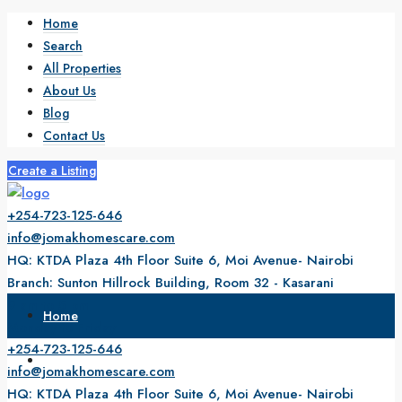
Home
Search
All Properties
About Us
Blog
Contact Us
Create a Listing
+254-723-125-646
info@jomakhomescare.com
HQ: KTDA Plaza 4th Floor Suite 6, Moi Avenue- Nairobi
Branch: Sunton Hillrock Building, Room 32 - Kasarani
9 am to 5 pm
Home
Monday to Friday
+254-723-125-646
Search
info@jomakhomescare.com
HQ: KTDA Plaza 4th Floor Suite 6, Moi Avenue- Nairobi