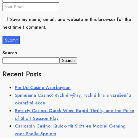
Save my name, email, and website in this browser for the
next time I comment.
Search
Search
Recent Posts
Pin Up Casino Azərbaycan
Spinmama Casino: Rychlé výhry, rychlá hra a vzrušení z
okamžité akce
Betsixty Casino: Quick Wins, Rapid Thrills, and the Pulse
of Short‑Session Play
Carlospin Casino: Quick‑Hit Slots en Mobiel Gaming
voor Snelle Spelers