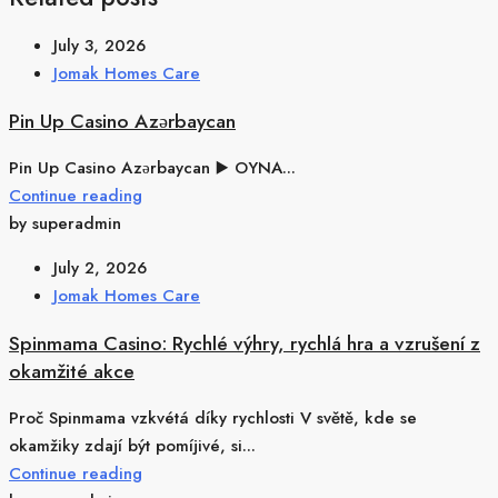
July 3, 2026
Jomak Homes Care
Pin Up Casino Azərbaycan
Pin Up Casino Azərbaycan ▶️ OYNA...
Continue reading
by superadmin
July 2, 2026
Jomak Homes Care
Spinmama Casino: Rychlé výhry, rychlá hra a vzrušení z
okamžité akce
Proč Spinmama vzkvétá díky rychlosti V světě, kde se
okamžiky zdají být pomíjivé, si...
Continue reading