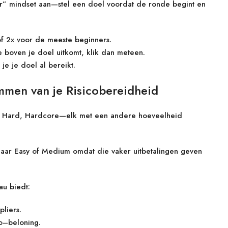
er” mindset aan—stel een doel voordat de ronde begint en
of 2x voor de meeste beginners.
 boven je doel uitkomt, klik dan meteen.
b je je doel al bereikt.
mmen van je Risicobereidheid
um, Hard, Hardcore—elk met een andere hoeveelheid
 naar Easy of Medium omdat die vaker uitbetalingen geven
au biedt:
pliers.
o–beloning.