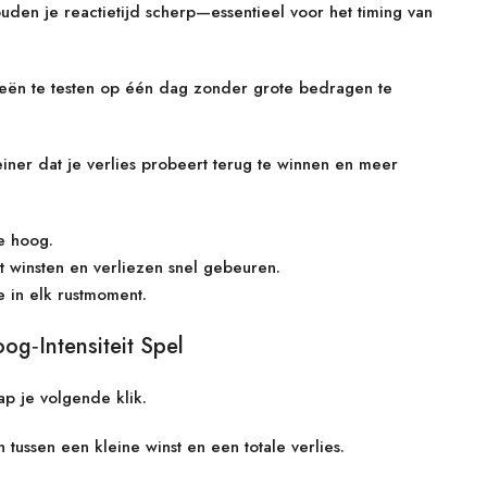
den je reactietijd scherp—essentieel voor het timing van
gieën te testen op één dag zonder grote bedragen te
einer dat je verlies probeert terug te winnen en meer
e hoog.
winsten en verliezen snel gebeuren.
 in elk rustmoment.
og‑Intensiteit Spel
tap je volgende klik.
 tussen een kleine winst en een totale verlies.