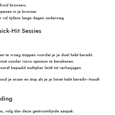
ndroid browsers.
enen in je browser.
er vol tijdens lange dagen onderweg.
ick‑Hit Sessies
en te vroeg stoppen voordat je je doel hebt bereikt.
inst zonder risico opnieuw te berekenen.
raf bepaald multiplier leidt tot verliesjagen.
ud je eraan en stop als je je limiet hebt bereikt—houdt
iding
ies, volg dan deze gestroomlijnde aanpak: