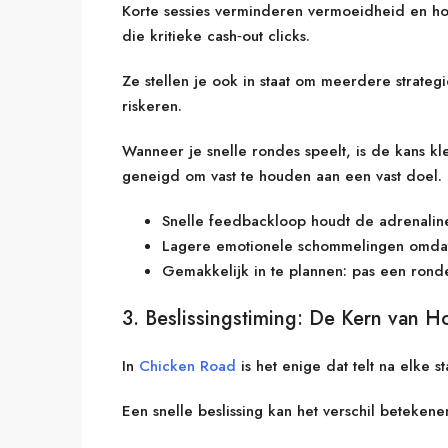
Korte sessies verminderen vermoeidheid en hou
die kritieke cash‑out clicks.
Ze stellen je ook in staat om meerdere strate
riskeren.
Wanneer je snelle rondes speelt, is de kans kl
geneigd om vast te houden aan een vast doel.
Snelle feedbackloop houdt de adrenalin
Lagere emotionele schommelingen omdat 
Gemakkelijk in te plannen: pas een ronde
3. Beslissingstiming: De Kern van Ho
In
Chicken Road
is het enige dat telt na elke s
Een snelle beslissing kan het verschil betekenen