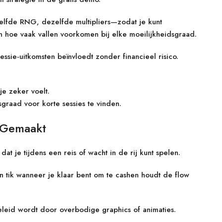
zelfde RNG, dezelfde multipliers—zodat je kunt
 hoe vaak vallen voorkomen bij elke moeilijkheidsgraad.
essie-uitkomsten beïnvloedt zonder financieel risico.
e zeker voelt.
sgraad voor korte sessies te vinden.
 Gemaakt
at je tijdens een reis of wacht in de rij kunt spelen.
n tik wanneer je klaar bent om te cashen houdt de flow
fgeleid wordt door overbodige graphics of animaties.