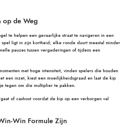
n op de Weg
el te helpen een gevaarlijke straat te navigeren in een
spel ligt in zijn kortheid; elke ronde duurt meestal minder
nelle pauzes tussen vergaderingen of tijdens een
momenten met hoge intensiteit, vinden spelers die houden
et een inzet, kiest een moeilijkheidsgraad en laat de kip
je tegen om die multiplier te pakken.
orgaat of cashout voordat de kip op een verborgen val
Win-Win Formule Zijn