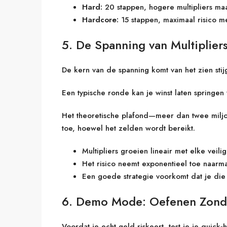
Hard:
20 stappen, hogere multipliers maa
Hardcore:
15 stappen, maximaal risico me
5. De Spanning van Multiplier
De kern van de spanning komt van het zien stijg
Een typische ronde kan je winst laten springen
Het theoretische plafond—meer dan twee miljo
toe, hoewel het zelden wordt bereikt.
Multipliers groeien lineair met elke veilig
Het risico neemt exponentieel toe naarma
Een goede strategie voorkomt dat je die 
6. Demo Mode: Oefenen Zond
Voordat je echt geld riskeert, test je je quick‑h