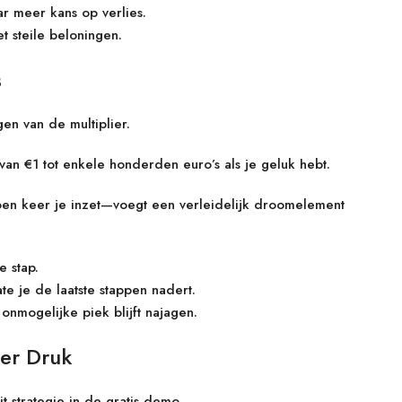
r meer kans op verlies.
t steile beloningen.
s
en van de multiplier.
 van €1 tot enkele honderden euro’s als je geluk hebt.
en keer je inzet—voegt een verleidelijk droomelement
e stap.
te je de laatste stappen nadert.
onmogelijke piek blijft najagen.
er Druk
it strategie in de gratis demo.