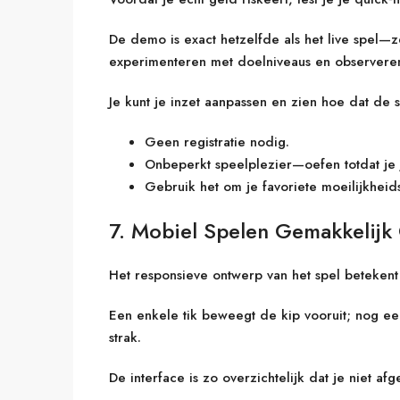
De demo is exact hetzelfde als het live spel—
experimenteren met doelniveaus en observeren
Je kunt je inzet aanpassen en zien hoe dat de s
Geen registratie nodig.
Onbeperkt speelplezier—oefen totdat je j
Gebruik het om je favoriete moeilijkheid
7. Mobiel Spelen Gemakkelijk
Het responsieve ontwerp van het spel betekent d
Een enkele tik beweegt de kip vooruit; nog ee
strak.
De interface is zo overzichtelijk dat je niet a