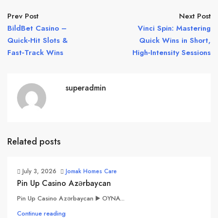
Prev Post
Next Post
BildBet Casino –
Vinci Spin: Mastering
Quick‑Hit Slots &
Quick Wins in Short,
Fast‑Track Wins
High‑Intensity Sessions
superadmin
Related posts
July 3, 2026
Jomak Homes Care
Pin Up Casino Azərbaycan
Pin Up Casino Azərbaycan ▶️ OYNA...
Continue reading