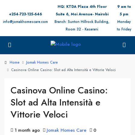
HQ: KTDA Plaza 4th Floor
9 am to
+254-723-125-646
Suite 6, Moi Avenue- Nairobi
5 pm
info@jomakhomescare.com
Branch: Sunton Hillrock Building,
Monday
Room 32 - Kasarani
to Friday
Home
Jomak Homes Care
Casinova Online Casino: Slot ad Alta Intensità e Vittorie Veloci
Casinova Online Casino:
Slot ad Alta Intensità e
Vittorie Veloci
1 month ago
Jomak Homes Care
0