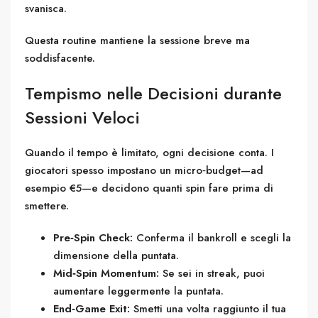
svanisca.
Questa routine mantiene la sessione breve ma
soddisfacente.
Tempismo nelle Decisioni durante
Sessioni Veloci
Quando il tempo è limitato, ogni decisione conta. I
giocatori spesso impostano un micro‑budget—ad
esempio €5—e decidono quanti spin fare prima di
smettere.
Pre‑Spin Check:
Conferma il bankroll e scegli la
dimensione della puntata.
Mid‑Spin Momentum:
Se sei in streak, puoi
aumentare leggermente la puntata.
End‑Game Exit:
Smetti una volta raggiunto il tua