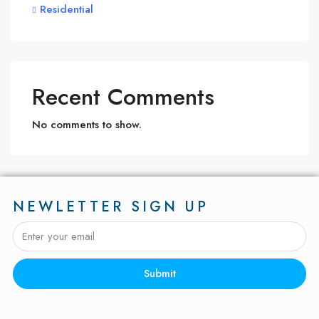
Residential
Recent Comments
No comments to show.
NEWLETTER SIGN UP
Submit