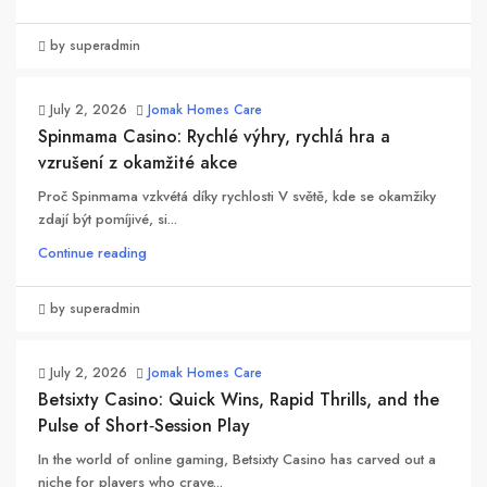
by superadmin
July 2, 2026
Jomak Homes Care
Spinmama Casino: Rychlé výhry, rychlá hra a
vzrušení z okamžité akce
Proč Spinmama vzkvétá díky rychlosti V světě, kde se okamžiky
zdají být pomíjivé, si...
Continue reading
by superadmin
July 2, 2026
Jomak Homes Care
Betsixty Casino: Quick Wins, Rapid Thrills, and the
Pulse of Short‑Session Play
In the world of online gaming, Betsixty Casino has carved out a
niche for players who crave...