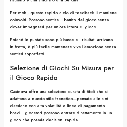
risultato è una vincita o una perdita.
Per molti, questo rapido ciclo di feedback li mantiene
coinvolti. Possono sentire il battito del gioco senza
dover impegnarsi per un’ora intera di gioco.
Poiché le puntate sono più basse e i risultati arrivano
in fretta, è più facile mantenere viva l’emozione senza
sentirsi sopraffatti.
Selezione di Giochi Su Misura per
il Gioco Rapido
Casinova offre una selezione curata di titoli che si
adattano a questo stile frenetico—pensate alle slot
classiche con alta volatilità e linee di pagamento
brevi. I giocatori possono entrare direttamente in un
gioco che premia decisioni rapide.