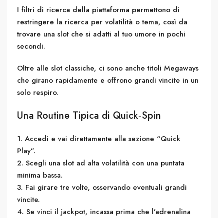
I filtri di ricerca della piattaforma permettono di
restringere la ricerca per volatilità o tema, così da
trovare una slot che si adatti al tuo umore in pochi
secondi.
Oltre alle slot classiche, ci sono anche titoli Megaways
che girano rapidamente e offrono grandi vincite in un
solo respiro.
Una Routine Tipica di Quick‑Spin
1. Accedi e vai direttamente alla sezione “Quick
Play”.
2. Scegli una slot ad alta volatilità con una puntata
minima bassa.
3. Fai girare tre volte, osservando eventuali grandi
vincite.
4. Se vinci il jackpot, incassa prima che l’adrenalina