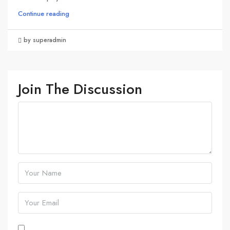
Continue reading
by superadmin
Join The Discussion