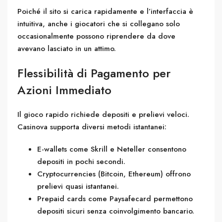
Poiché il sito si carica rapidamente e l’interfaccia è
intuitiva, anche i giocatori che si collegano solo
occasionalmente possono riprendere da dove
avevano lasciato in un attimo.
Flessibilità di Pagamento per
Azioni Immediato
Il gioco rapido richiede depositi e prelievi veloci.
Casinova supporta diversi metodi istantanei:
E-wallets come Skrill e Neteller consentono
depositi in pochi secondi.
Cryptocurrencies (Bitcoin, Ethereum) offrono
prelievi quasi istantanei.
Prepaid cards come Paysafecard permettono
depositi sicuri senza coinvolgimento bancario.