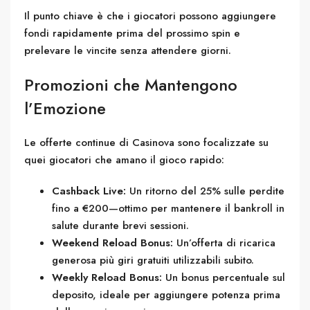
Il punto chiave è che i giocatori possono aggiungere
fondi rapidamente prima del prossimo spin e
prelevare le vincite senza attendere giorni.
Promozioni che Mantengono
l’Emozione
Le offerte continue di Casinova sono focalizzate su
quei giocatori che amano il gioco rapido:
Cashback Live:
Un ritorno del 25% sulle perdite
fino a €200—ottimo per mantenere il bankroll in
salute durante brevi sessioni.
Weekend Reload Bonus:
Un’offerta di ricarica
generosa più giri gratuiti utilizzabili subito.
Weekly Reload Bonus:
Un bonus percentuale sul
deposito, ideale per aggiungere potenza prima