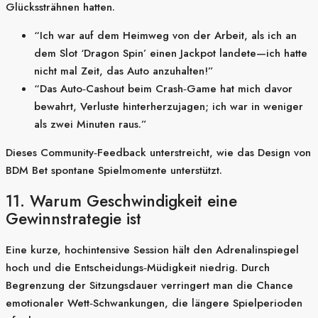
Glückssträhnen hatten.
“Ich war auf dem Heimweg von der Arbeit, als ich an
dem Slot ‘Dragon Spin’ einen Jackpot landete—ich hatte
nicht mal Zeit, das Auto anzuhalten!”
“Das Auto‑Cashout beim Crash‑Game hat mich davor
bewahrt, Verluste hinterherzujagen; ich war in weniger
als zwei Minuten raus.”
Dieses Community‑Feedback unterstreicht, wie das Design von
BDM Bet spontane Spielmomente unterstützt.
11. Warum Geschwindigkeit eine
Gewinnstrategie ist
Eine kurze, hochintensive Session hält den Adrenalinspiegel
hoch und die Entscheidungs‑Müdigkeit niedrig. Durch
Begrenzung der Sitzungsdauer verringert man die Chance
emotionaler Wett‑Schwankungen, die längere Spielperioden