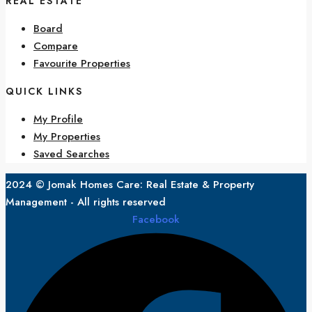
REAL ESTATE
Board
Compare
Favourite Properties
QUICK LINKS
My Profile
My Properties
Saved Searches
2024 © Jomak Homes Care: Real Estate & Property
Management - All rights reserved
Facebook