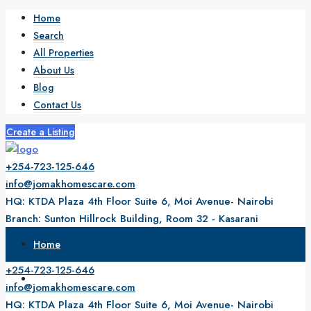
Home
Search
All Properties
About Us
Blog
Contact Us
Create a Listing
+254-723-125-646
info@jomakhomescare.com
HQ: KTDA Plaza 4th Floor Suite 6, Moi Avenue- Nairobi
Branch: Sunton Hillrock Building, Room 32 - Kasarani
9 am to 5 pm
Home
Monday to Friday
+254-723-125-646
Search
info@jomakhomescare.com
HQ: KTDA Plaza 4th Floor Suite 6, Moi Avenue- Nairobi