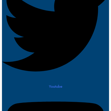
Youtube