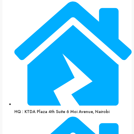
HQ : KTDA Plaza 4th Suite 6 Moi Avenue, Nairobi