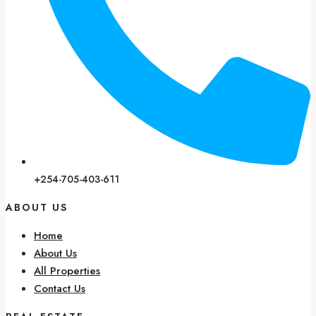
+254-705-403-611
ABOUT US
Home
About Us
All Properties
Contact Us