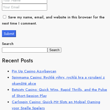
Save my name, email, and website in this browser for the
next time I comment.
Search
Search
Recent Posts
Pin Up Casino Azərbaycan
Spinmama Casino: Rychlé výhry, rychlá hra a vzrušení z
okamžité akce
Betsixty Casino: Quick Wins, Rapid Thrills, and the Pulse
of Short‑Session Play
Carlospin Casino: Quick‑Hit Slots en Mobiel Gaming
voor Snelle Spelers