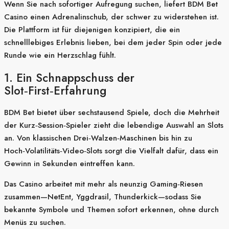
Wenn Sie nach sofortiger Aufregung suchen, liefert BDM Bet
Casino einen Adrenalinschub, der schwer zu widerstehen ist.
Die Plattform ist für diejenigen konzipiert, die ein
schnelllebiges Erlebnis lieben, bei dem jeder Spin oder jede
Runde wie ein Herzschlag fühlt.
1. Ein Schnappschuss der
Slot‑First‑Erfahrung
BDM Bet bietet über sechstausend Spiele, doch die Mehrheit
der Kurz‑Session‑Spieler zieht die lebendige Auswahl an Slots
an. Von klassischen Drei‑Walzen‑Maschinen bis hin zu
Hoch‑Volatilitäts‑Video‑Slots sorgt die Vielfalt dafür, dass ein
Gewinn in Sekunden eintreffen kann.
Das Casino arbeitet mit mehr als neunzig Gaming‑Riesen
zusammen—NetEnt, Yggdrasil, Thunderkick—sodass Sie
bekannte Symbole und Themen sofort erkennen, ohne durch
Menüs zu suchen.