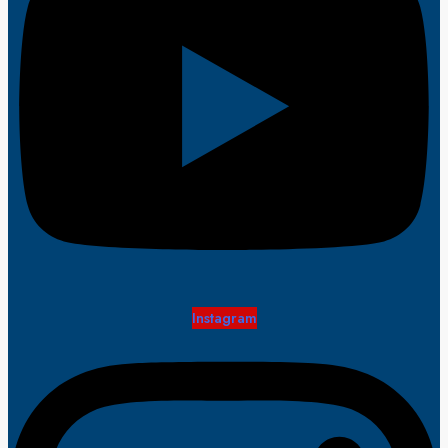
Instagram