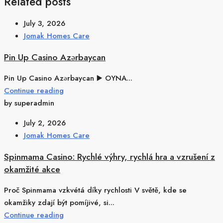
Related posts
July 3, 2026
Jomak Homes Care
Pin Up Casino Azərbaycan
Pin Up Casino Azərbaycan ▶️ OYNA...
Continue reading
by superadmin
July 2, 2026
Jomak Homes Care
Spinmama Casino: Rychlé výhry, rychlá hra a vzrušení z
okamžité akce
Proč Spinmama vzkvétá díky rychlosti V světě, kde se
okamžiky zdají být pomíjivé, si...
Continue reading