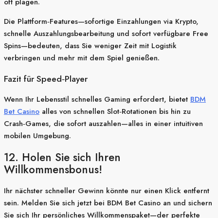
oft plagen.
Die Plattform‑Features—sofortige Einzahlungen via Krypto,
schnelle Auszahlungsbearbeitung und sofort verfügbare Free
Spins—bedeuten, dass Sie weniger Zeit mit Logistik
verbringen und mehr mit dem Spiel genießen.
Fazit für Speed‑Player
Wenn Ihr Lebensstil schnelles Gaming erfordert, bietet
BDM
Bet Casino
alles von schnellen Slot‑Rotationen bis hin zu
Crash‑Games, die sofort auszahlen—alles in einer intuitiven
mobilen Umgebung.
12. Holen Sie sich Ihren
Willkommensbonus!
Ihr nächster schneller Gewinn könnte nur einen Klick entfernt
sein. Melden Sie sich jetzt bei BDM Bet Casino an und sichern
Sie sich Ihr persönliches Willkommenspaket—der perfekte